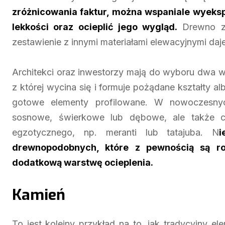
zróżnicowania faktur, można wspaniale wyeks
lekkości oraz ocieplić jego wygląd.
Drewno za
zestawienie z innymi materiałami elewacyjnymi da
Architekci oraz inwestorzy mają do wyboru dwa w
z której wycina się i formuje pożądane kształty a
gotowe elementy profilowane. W nowoczesnyc
sosnowe, świerkowe lub dębowe, ale także co
egzotycznego, np. meranti lub tatajuba. N
i
drewnopodobnych, które z pewnością są r
dodatkową warstwę ocieplenia.
Kamień
To jest kolejny przykład na to, jak tradycyjny 