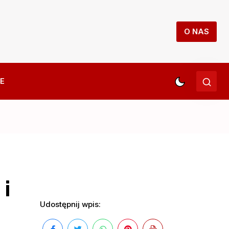
O NAS
E
i
Udostępnij wpis: