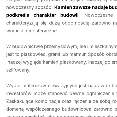
nowoczesny sposób.
Kamień zawsze nadaje bud
podkreśla charakter budowli
. Nowoczesne e
charakteryzują się dużą odpornością zarówno na
warunki atmosferyczne.
W budownictwie przemysłowym, ale i mieszkalnym s
jest to piaskowiec, granit lub marmur. Sposób obró
Inaczej wygląda kamień piaskowany, inaczej poler
szlifowany.
Wybór materiałów elewacyjnych jest naprawdę bar
inwestorów może stanowić pewne ograniczenie w
Zaskakujące kombinacje oraz łączenie ze sobą ro
domeną współczesnego budownictwa zarówno prz
zawsze pamiętać, aby nowoczesne elewacje nie tyl